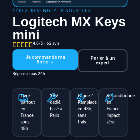
Accueil
Matériel
Logitech MX Keys mini
GÉREZ. REVENDEZ. RENOUVELEZ.
Logitech MX Keys
mini
4,8/5 - 62 avis
Je commande ma
Parler à un
flotte →
expert
Réponse sous 24h
Livré
SAV
Panne ?
Reconditionné
partout
dédié,
Remplacé
en
en
basé à
en 48h,
France,
France
Paris
sans
impact
sous
frais
zéro
48h