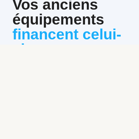
Vos anciens
équipements
financent celui-
ci.
Estimation en 24h. La valeur de reprise s’applique
directement sur vos mensualités, sans avance de
trésorerie.
Obtenir mon estimation gratuite
Règlement immédiat
Virement sous 48h
Sans condition de volume