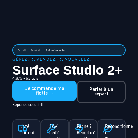
Accueil
Matériel
Surface Studio 2+
GÉREZ. REVENDEZ. RENOUVELEZ.
Surface Studio 2+
4,8/5 - 62 avis
Je commande ma
Parler à un
flotte →
expert
Réponse sous 24h
Livré
SAV
Panne ?
Reconditionné
partout
dédié,
Remplacé
en