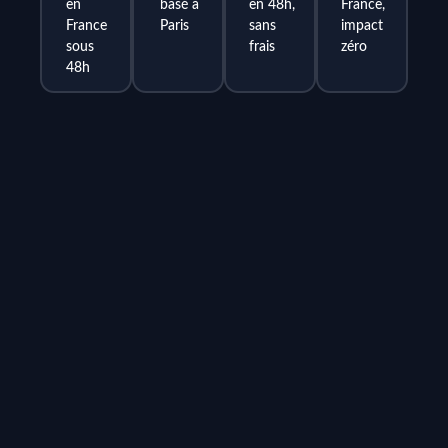
en
basé à
en 48h,
France,
France
Paris
sans
impact
sous
frais
zéro
48h