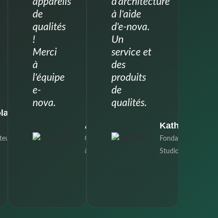
appareils
d'architecture
de
à l'aide
qualités
d'e-nova.
!
Un
Merci
service et
à
des
l'équipe
produits
e-
de
nova.
qualités.
las
Alexandre
Kathleen
teur
CEO, Louyot
Fondatrice,
& partners
Studio K