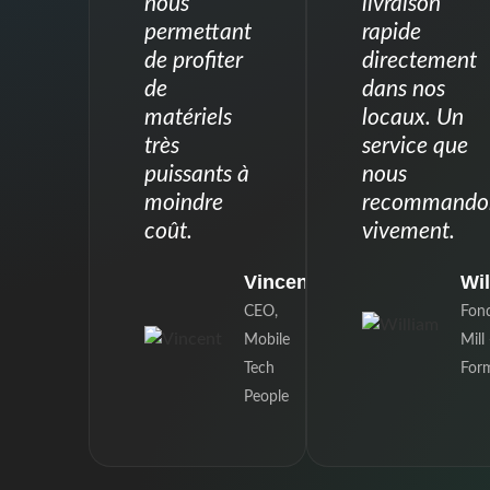
nous
livraison
permettant
rapide
de profiter
directement
de
dans nos
matériels
locaux. Un
très
service que
puissants à
nous
moindre
recommando
coût.
vivement.
Vincent
Wil
CEO,
Fond
Mobile
Mill 
Tech
For
People