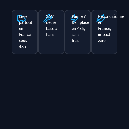
Livré
SAV
Panne ?
Reconditionné
partout
dédié,
Remplacé
en
en
basé à
en 48h,
France,
France
Paris
sans
impact
sous
frais
zéro
48h