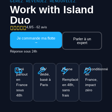
GÉREZ. REVENDEZ. RENOUVELEZ.
Work with Island
Duo
4,8/5 - 62 avis
Je commande ma flotte
Parler à un
→
expert
Réponse sous 24h
Livré
SAV
Panne
Reconditionné
partout
dédié,
?
en
en
basé à
Remplacé
France,
France
Paris
en 48h,
impact
sous
sans
zéro
48h
frais