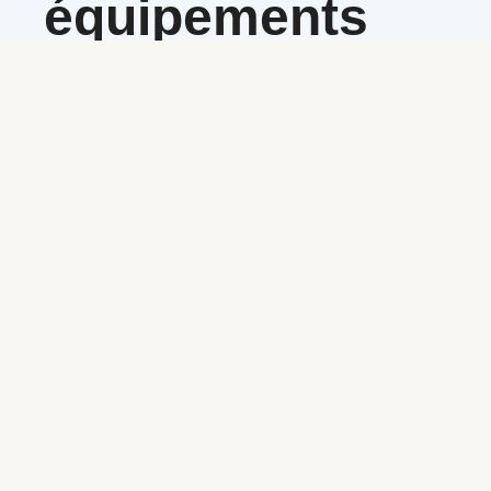
équipements
financent celui-
ci.
Estimation en 24h. La valeur de reprise s’applique
directement sur vos mensualités, sans avance de
trésorerie.
Obtenir mon estimation gratuite
Règlement immédiat
Virement sous 48h
Sans condition de volume