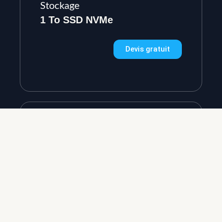
Stockage
1 To SSD NVMe
Devis gratuit
58€/mois
Processeur
Intel Core Ultra 9 285H
Mémoire
Stockage
1 To SSD NVMe