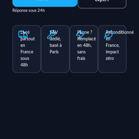
Réponse sous 24h
Livré
SAV
Panne ?
Reconditionné
partout
dédié,
Remplacé
en
en
basé à
en 48h,
France,
France
Paris
sans
impact
sous
frais
zéro
48h