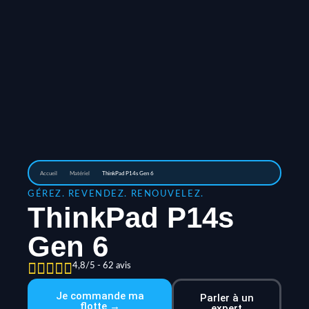
Accueil
Matériel
ThinkPad P14s Gen 6
GÉREZ. REVENDEZ. RENOUVELEZ.
ThinkPad P14s
Gen 6
4,8/5 - 62 avis
Je commande ma
Parler à un
flotte →
expert