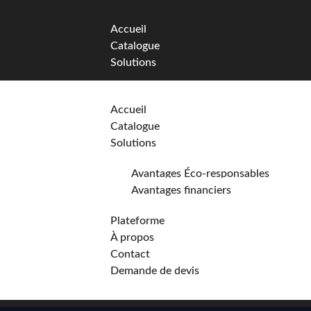
Accueil
Catalogue
Solutions
Avantages Éco-responsables
Accueil
Avantages financiers
Catalogue
Plateforme
Solutions
À propos
Contact
Avantages Éco-responsables
Demande de devis
Avantages financiers
Plateforme
À propos
Contact
Demande de devis