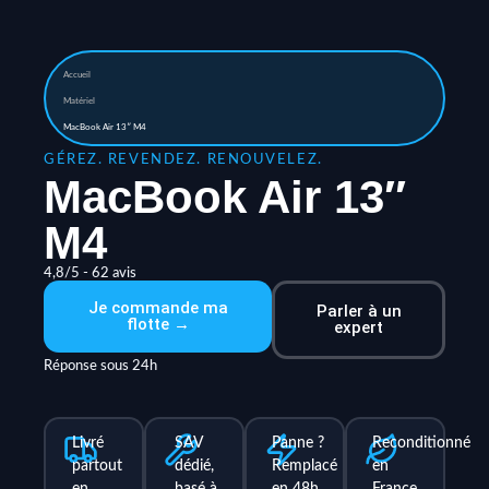
Accueil
Matériel
MacBook Air 13″ M4
GÉREZ. REVENDEZ. RENOUVELEZ.
MacBook Air 13″
M4
4,8/5 - 62 avis
Je commande ma
Parler à un
flotte →
expert
Réponse sous 24h
Livré
SAV
Panne ?
Reconditionné
partout
dédié,
Remplacé
en
en
basé à
en 48h,
France,