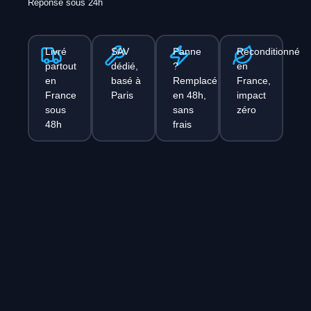
Réponse sous 24h
Livré
SAV
Panne
Reconditionné
partout
dédié,
?
en
en
basé à
Remplacé
France,
France
Paris
en 48h,
impact
sous
sans
zéro
48h
frais