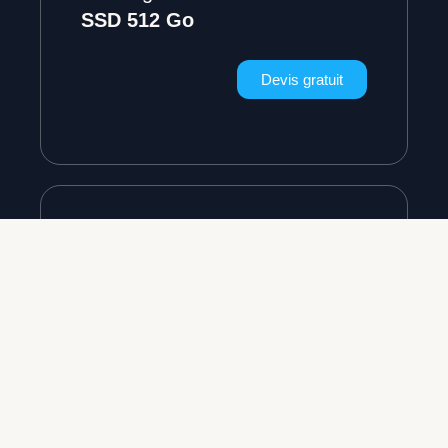
SSD 512 Go
Devis gratuit
36€/mois
Processeur
Ultra 7-265U
Mémoire
Stockage
SSD 512 Go
Devis gratuit